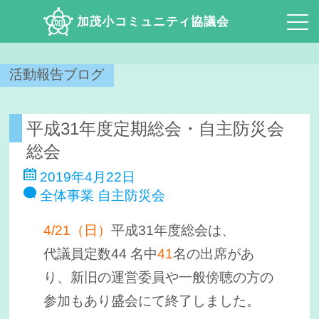
加茂小コミュニティ協議会
活動報告ブログ
平成31年度定期総会・自主防災会
総会
2019年4月22日
全体事業
自主防災会
4/21（日）
平成31年度総会は、
代議員定数44 名中
41
名の出席があ
り、新旧の運営委員や一般傍聴の方の
参加もあり盛会にて終了しました。