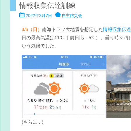
情報収集伝達訓練
2022年3月7日
自主防災会
3/6（日）
南海トラフ大地震を想定した
情報収集伝
日の最高気温は11℃（ 前日比－5℃）。曇り時々
いう気候でした。
(さらに…)