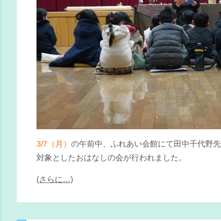
3/7（月）
の午前中、ふれあい会館にて田中千代野先
対象としたおはなしの会が行われました。
(さらに…)