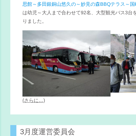
思館～多田銀銅山悠久の～妙見の森BBQテラス～国
は幼児～大人まで合わせて92名、大型観光バス3台
りました。
(さらに…)
3月度運営委員会