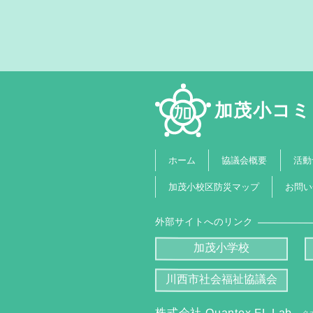
加茂小コミ
協議会概要
活動
ホーム
加茂小校区防災マップ
お問い
外部サイトへのリンク
加茂小学校
川西市社会福祉協議会
株式会社 Quantex FL Lab.
ク