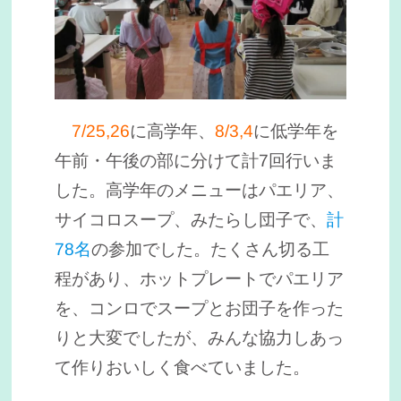
7/25,26
に高学年、
8/3,4
に低学年を
午前・午後の部に分けて計7回行いま
した。高学年のメニューはパエリア、
サイコロスープ、みたらし団子で、
計
78名
の参加でした。たくさん切る工
程があり、ホットプレートでパエリア
を、コンロでスープとお団子を作った
りと大変でしたが、みんな協力しあっ
て作りおいしく食べていました。