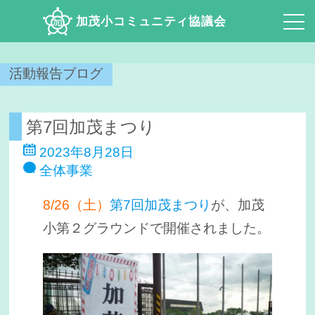
加茂小コミュニティ協議会
活動報告ブログ
第7回加茂まつり
2023年8月28日
全体事業
8/26（土）
第7回加茂まつり
が、加茂
小第２グラウンドで開催されました。