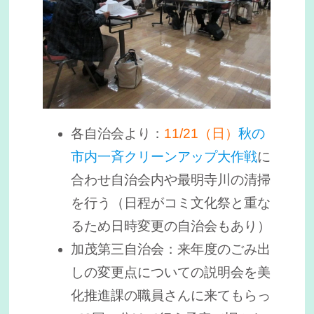
各自治会より：
11/21（日）
秋の
市内一斉クリーンアップ大作戦
に
合わせ自治会内や最明寺川の清掃
を行う（日程がコミ文化祭と重な
るため日時変更の自治会もあり）
加茂第三自治会：来年度のごみ出
しの変更点についての説明会を美
化推進課の職員さんに来てもらっ