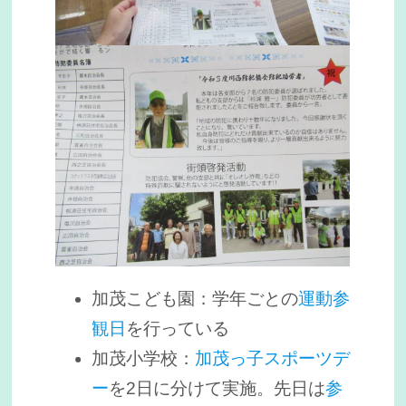
加茂こども園：学年ごとの
運動参
観日
を行っている
加茂小学校：
加茂っ子スポーツデ
ー
を2日に分けて実施。先日は
参