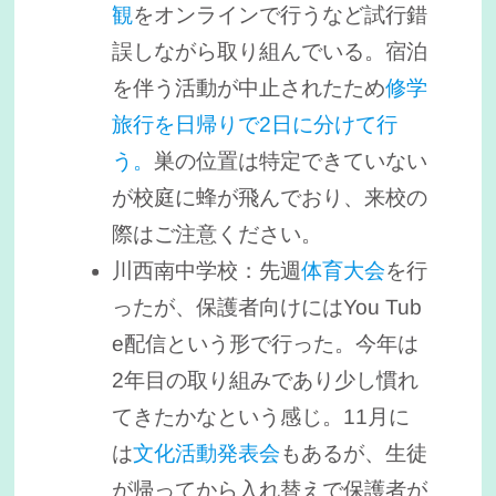
観
をオンラインで行うなど試行錯
誤しながら取り組んでいる。宿泊
を伴う活動が中止されたため
修学
旅行を日帰りで2日に分けて行
う。
巣の位置は特定できていない
が校庭に蜂が飛んでおり、来校の
際はご注意ください。
川西南中学校：先週
体育大会
を行
ったが、保護者向けにはYou Tub
e配信という形で行った。今年は
2年目の取り組みであり少し慣れ
てきたかなという感じ。11月に
は
文化活動発表会
もあるが、生徒
が帰ってから入れ替えで保護者が