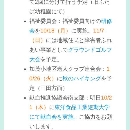
て2回に分けて行う予定（旧ふた
ば幼稚園にて）
福祉委員会：福祉委員向けの
研修
会
を
10/18（月）
に実施。
11/7
（日）
には地域住民と障害者ふれ
あい事業として
グラウンドゴルフ
大会
を予定。
加茂小地区老人クラブ連合会：
1
0/26（火）
に
秋のハイキング
を予
定（三田方面）
献血推進協議会南支部：明日
10/2
1（木）
に
東洋食品工業短期大学
にて献血会を実施。
ご協力をお願
いします。