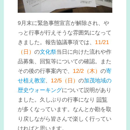
9月末に緊急事態宣言が解除され、や
っと行事が行えそうな雰囲気になって
きました。報告協議事項では、
11/21
（日）
の
文化祭
当日に向けた流れや作
品募集、回覧等についての確認。また
その後の行事案内で、
12/2（木）
の
寄
せ植え教室
、
12/5（日）
の
加茂地域の
歴史ウォーキング
について説明があり
ました。久しぶりの行事になり
回覧
が多くなっています。なんとか勘を取
り戻しながら皆さんで楽しく行ってい
ければと思います。