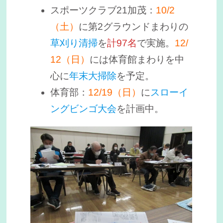
スポーツクラブ21加茂：
10/2
（土）
に第2グラウンドまわりの
草刈り清掃
を
計97名
で実施。
12/
12（日）
には体育館まわりを中
心に
年末大掃除
を予定。
体育部：
12/19（日）
に
スローイ
ングビンゴ大会
を計画中。