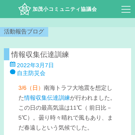
加茂小コミュニティ協議会
活動報告ブログ
情報収集伝達訓練
2022年3月7日
自主防災会
3/6（日）
南海トラフ大地震を想定し
た
情報収集伝達訓練
が行われました。
この日の最高気温は11℃（ 前日比－
5℃）。曇り時々晴れで風もあり、ま
だ春遠しという気候でした。