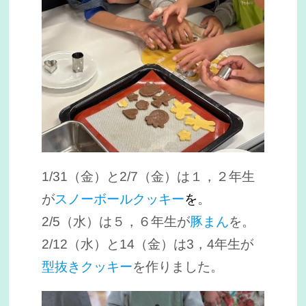
1/31（金）と2/7（金）は１，２年生
が
スノーボールクッキー
を
。
2/5（水）は５，６年生が
豚まん
を。
2/12（水）と14（金）は3，4年生が
型抜きクッキー
を作りました。