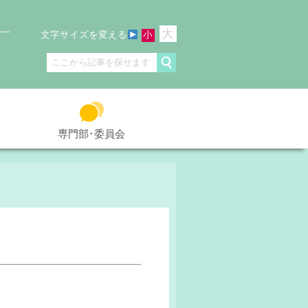
大
文字サイズを変える
小
専門部･委員会