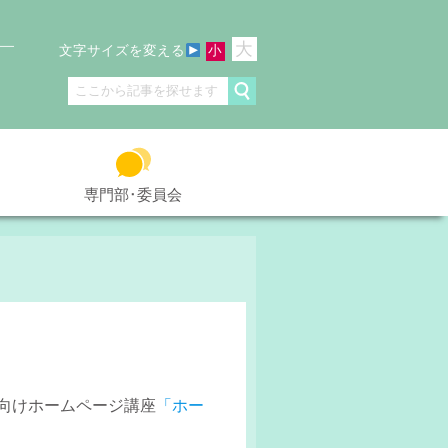
大
文字サイズを変える
小
専門部･委員会
向けホームページ講座
「ホー