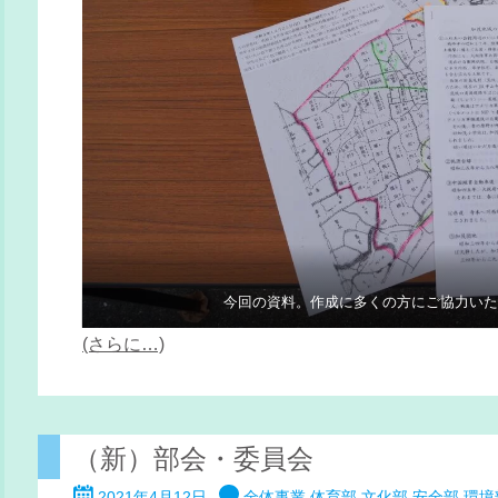
今回の資料。作成に多くの方にご協力い
(さらに…)
（新）部会・委員会
2021年4月12日
全体事業
体育部
文化部
安全部
環境