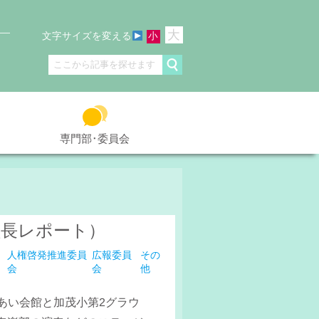
大
文字サイズを変える
小
専門部･委員会
員長レポート）
人権啓発推進委員
広報委員
その
会
会
他
あい会館と加茂小第2グラウ