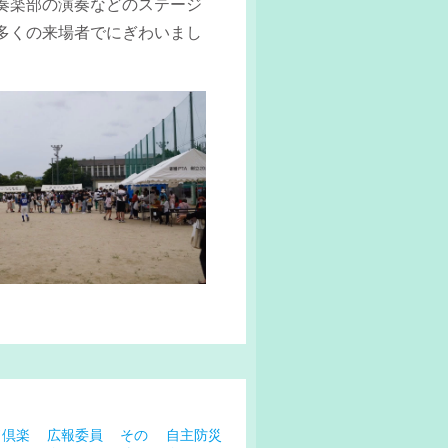
奏楽部の演奏などのステージ
多くの来場者でにぎわいまし
ド倶楽
広報委員
その
自主防災