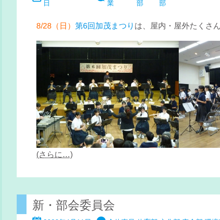
日
業
部
部
8/28（日）
第6回加茂まつり
は、屋内・屋外たくさ
(さらに…)
新・部会委員会