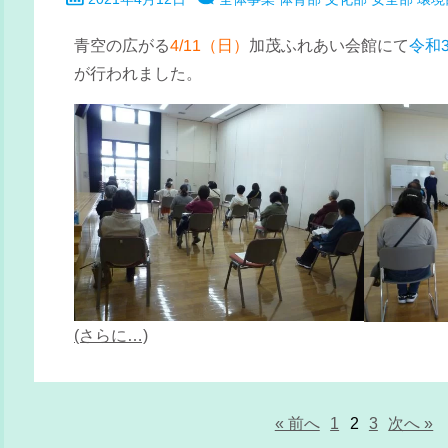
青空の広がる
4/11（日）
加茂ふれあい会館にて
令和
が行われました。
(さらに…)
« 前へ
1
2
3
次へ »