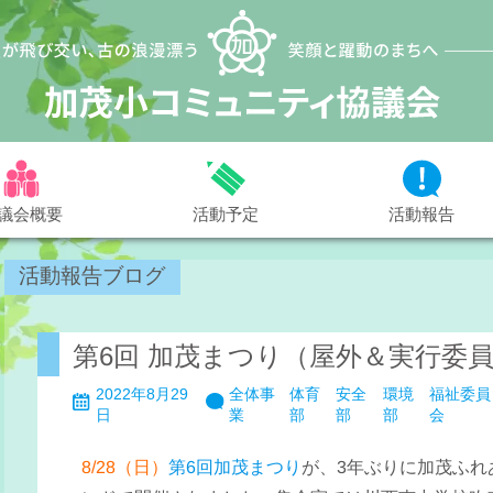
議会概要
活動予定
活動報告
活動報告ブログ
第6回 加茂まつり（屋外＆実行委
2022年8月29
全体事
体育
安全
環境
福祉委員
日
業
部
部
部
会
8/28（日）
第6回加茂まつり
が、3年ぶりに加茂ふれ