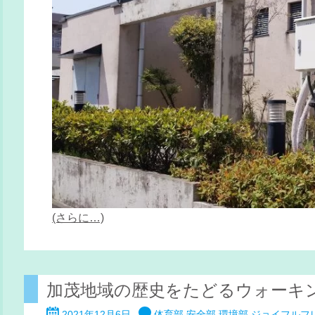
(さらに…)
加茂地域の歴史をたどるウォーキング
2021年12月6日
体育部
安全部
環境部
ジョイフルフ